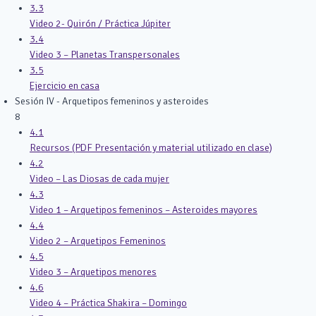
3.3
Video 2- Quirón / Práctica Júpiter
3.4
Video 3 – Planetas Transpersonales
3.5
Ejercicio en casa
Sesión IV - Arquetipos femeninos y asteroides
8
4.1
Recursos (PDF Presentación y material utilizado en clase)
4.2
Video – Las Diosas de cada mujer
4.3
Video 1 – Arquetipos femeninos – Asteroides mayores
4.4
Video 2 – Arquetipos Femeninos
4.5
Video 3 – Arquetipos menores
4.6
Video 4 – Práctica Shakira – Domingo