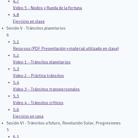
4.7
Video 5 – Nodos y Rueda de la fortuna
4.8
Ejercicio en clase
Sesión V - Tránsitos planetarios
6
5.1
Recursos (PDF Presentación y material utilizado en clase)
5.2
Video 1 – Tránsitos planetarios
5.3
Video 2 – Práctica tránsitos
5.4
Video 3 – Tránsitos transpersonales
5.5
Video 4 – Tránsitos críticos
5.6
Ejercicio en casa
Sesión VI - Tránsitos a futuro, Revolución Solar, Progresiones
5
6.1