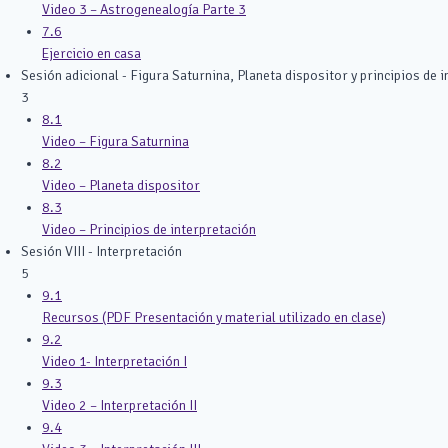
Video 3 – Astrogenealogía Parte 3
7.6
Ejercicio en casa
Sesión adicional - Figura Saturnina, Planeta dispositor y principios de 
3
8.1
Video – Figura Saturnina
8.2
Video – Planeta dispositor
8.3
Video – Principios de interpretación
Sesión VIII - Interpretación
5
9.1
Recursos (PDF Presentación y material utilizado en clase)
9.2
Video 1- Interpretación I
9.3
Video 2 – Interpretación II
9.4