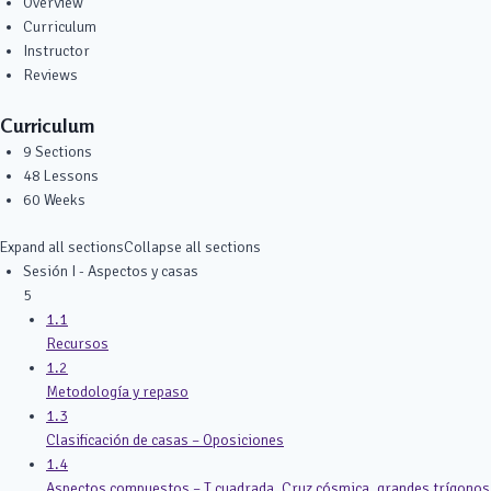
Overview
Curriculum
Instructor
Reviews
Curriculum
9 Sections
48 Lessons
60 Weeks
Expand all sections
Collapse all sections
Sesión I - Aspectos y casas
5
1.1
Recursos
1.2
Metodología y repaso
1.3
Clasificación de casas – Oposiciones
1.4
Aspectos compuestos – T cuadrada, Cruz cósmica, grandes trígonos