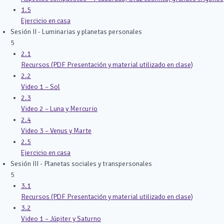
1.5
Ejercicio en casa
Sesión II - Luminarias y planetas personales
5
2.1
Recursos (PDF Presentación y material utilizado en clase)
2.2
Video 1 – Sol
2.3
Video 2 – Luna y Mercurio
2.4
Video 3 – Venus y Marte
2.5
Ejercicio en casa
Sesión III - Planetas sociales y transpersonales
5
3.1
Recursos (PDF Presentación y material utilizado en clase)
3.2
Video 1 – Júpiter y Saturno